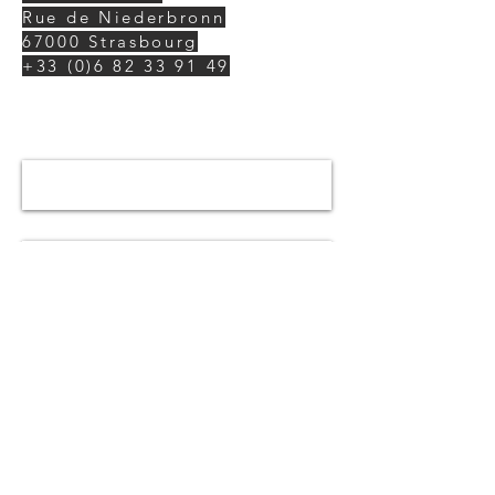
Rue de Niederbronn
67000 Strasbourg
+33 (0)6 82 33 91 49
Nom *
Email *
Sujet
Message